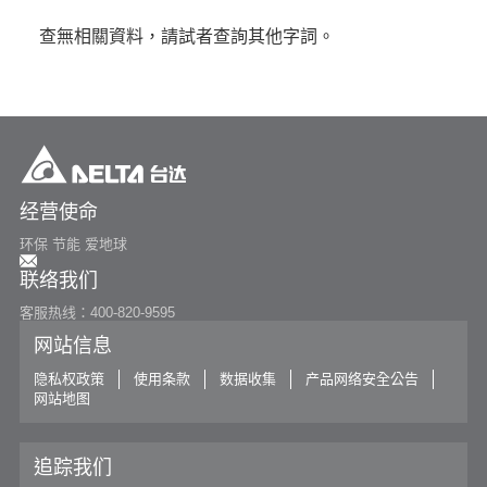
or
查無相關資料，請試者查詢其他字詞。
寻找特定产品
搜寻
经营使命
环保 节能 爱地球
联络我们
客服热线：400-820-9595
网站信息
隐私权政策
使用条款
数据收集
产品网络安全公告
网站地图
追踪我们