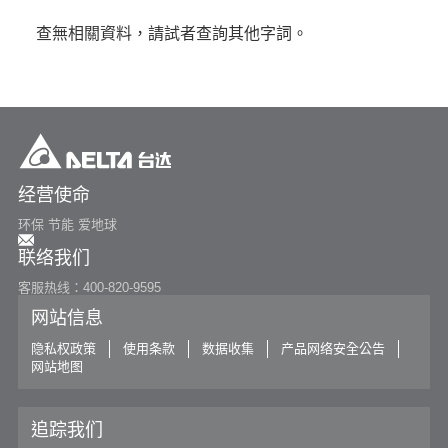
or
查無相關資料，請試者查詢其他字詞。
寻找特定产品
搜寻
经营使命
环保 节能 爱地球
联络我们
客服热线：400-820-9595
网站信息
隐私权政策
使用条款
数据收集
产品网络安全公告
网站地图
追踪我们