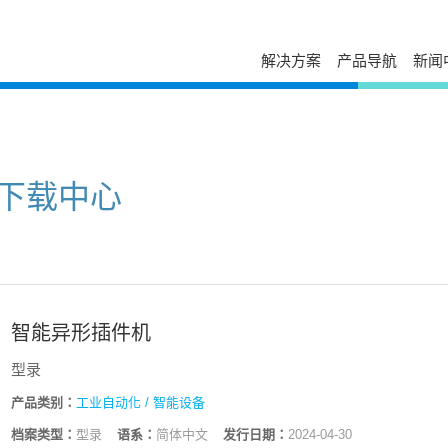
解决方案
产品导航
新闻
台达简介
新闻列表
走进台达
服务与支持
自助服务
发展历程与企业文化
活动讯息
校园招聘
售后服务
下载中心
经营团队
视频专区
加入我们
电源年保服务
故障码查询
事业范畴
出版刊物
荣誉奖项
下载中心
工业自动化服务
在线报修
全球营运
新闻联络
打假公告
在线选型
研发与创新
常见问题
防伪查询
国家认可实验室
产品网络安全漏洞管理政策
停产替代查询
大事纪
授权渠道商查询
可持续发展
培训中心
申请成为台达合作伙伴
相关连结
云课堂
智能异形插件机
供货商自荐
联系我们
课堂培训
型录
分支机构
在线留言
产品类别：
工业自动化 / 智能设备
档案类型：
型录
语系：
简体中文
发行日期：
2024-04-30