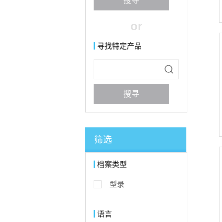
搜寻
视讯与显像系统
or
寻找特定产品
搜寻
筛选
档案类型
型录
语言