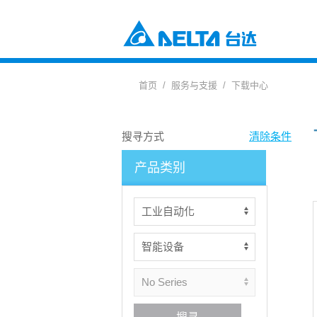
工业自动化与智能制造解决方案
电源及元器件
首页
服务与支援
下载中心
楼宇自动化解决方案
元器件
数据中心解决方案
电源及系统
通信网络电源解决方案
风扇与散热管理
搜寻方式
清除条件
智慧能源解决方案
视讯与监控解决方案
产品类别
交通
电动车充电解决方案
电动车动力系统
自动化
工业自动化
楼宇自动化
基础设施
网络通讯基础设施
能源基础设施