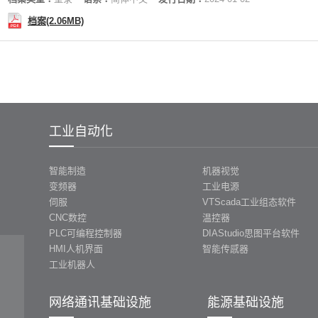
档案(2.06MB)
工业自动化
智能制造
机器视觉
变频器
工业电源
伺服
VTScada工业组态软件
CNC数控
温控器
PLC可编程控制器
DIAStudio思图平台软件
HMI人机界面
智能传感器
工业机器人
网络通讯基础设施
能源基础设施