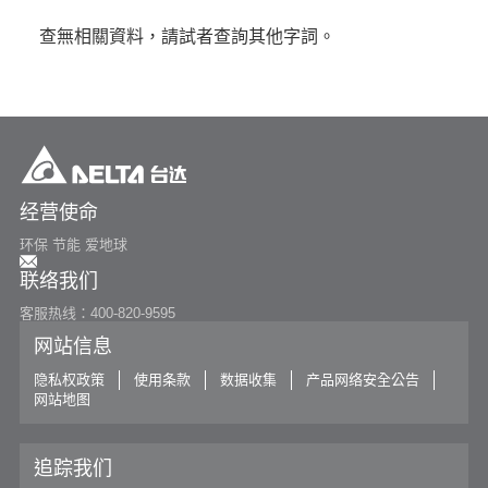
or
查無相關資料，請試者查詢其他字詞。
寻找特定产品
搜寻
经营使命
环保 节能 爱地球
联络我们
客服热线：400-820-9595
网站信息
隐私权政策
使用条款
数据收集
产品网络安全公告
网站地图
追踪我们