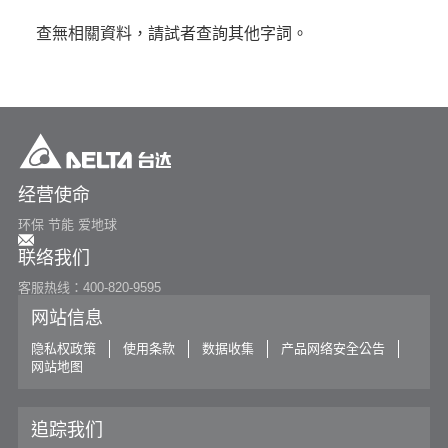
or
查無相關資料，請試者查詢其他字詞。
寻找特定产品
搜寻
经营使命
环保 节能 爱地球
联络我们
客服热线：400-820-9595
网站信息
隐私权政策
使用条款
数据收集
产品网络安全公告
网站地图
追踪我们