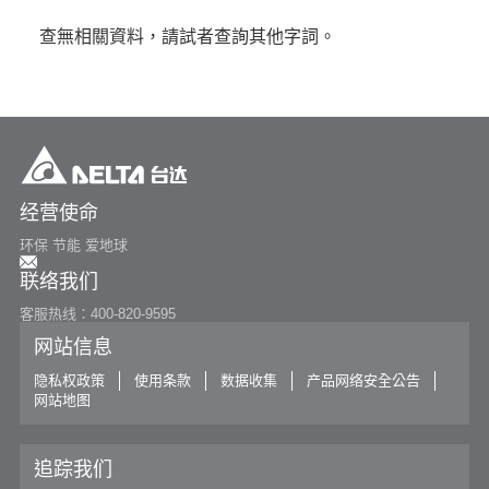
or
查無相關資料，請試者查詢其他字詞。
寻找特定产品
搜寻
经营使命
环保 节能 爱地球
联络我们
客服热线：400-820-9595
网站信息
隐私权政策
使用条款
数据收集
产品网络安全公告
网站地图
追踪我们